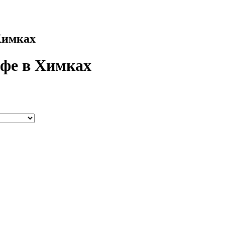
 Химках
афе в Химках